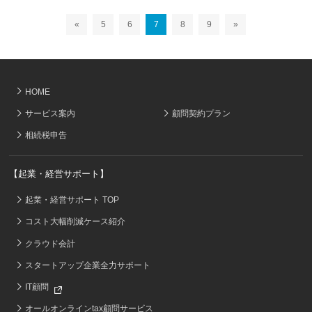
«
5
6
7
8
9
»
HOME
サービス案内
顧問契約プラン
相続税申告
【起業・経営サポート】
起業・経営サポート TOP
コスト大幅削減ケース紹介
クラウド会計
スタートアップ企業全力サポート
IT顧問
オールオンラインtax顧問サービス