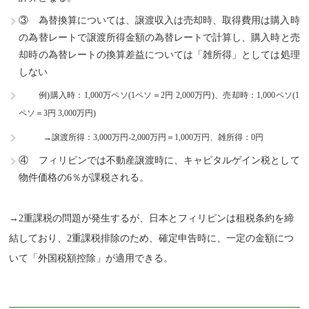
③ 為替換算については、譲渡収入は売却時、取得費用は購入時
の為替レートで譲渡所得金額の為替レートで計算し、購入時と売
却時の為替レートの換算差益については「雑所得」としては処理
しない
例)購入時：1,000万ペソ(1ペソ＝2円 2,000万円)、売却時：1,000ペソ(1
ペソ＝3円 3,000万円)
→譲渡所得：3,000万円-2,000万円＝1,000万円、雑所得：0円
④ フィリピンでは不動産譲渡時に、キャピタルゲイン税として
物件価格の6％が課税される。
→2重課税の問題が発生するが、日本とフィリピンは租税条約を締
結しており、2重課税排除のため、確定申告時に、一定の金額につ
いて「外国税額控除」が適用できる。