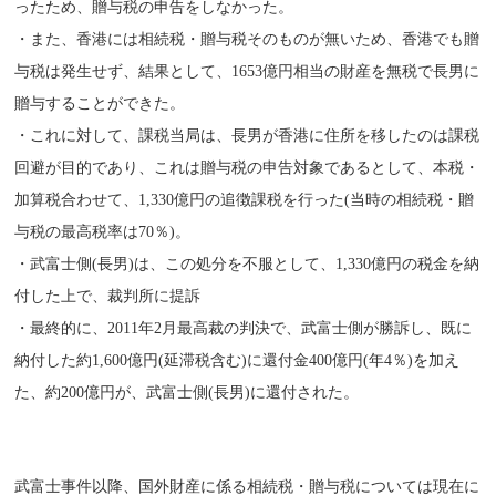
ったため、贈与税の申告をしなかった。
・また、香港には相続税・贈与税そのものが無いため、香港でも贈
与税は発生せず、結果として、1653億円相当の財産を無税で長男に
贈与することができた。
・これに対して、課税当局は、長男が香港に住所を移したのは課税
回避が目的であり、これは贈与税の申告対象であるとして、本税・
加算税合わせて、1,330億円の追徴課税を行った(当時の相続税・贈
与税の最高税率は70％)。
・武富士側(長男)は、この処分を不服として、1,330億円の税金を納
付した上で、裁判所に提訴
・最終的に、2011年2月最高裁の判決で、武富士側が勝訴し、既に
納付した約1,600億円(延滞税含む)に還付金400億円(年4％)を加え
た、約200億円が、武富士側(長男)に還付された。
武富士事件以降、国外財産に係る相続税・贈与税については現在に