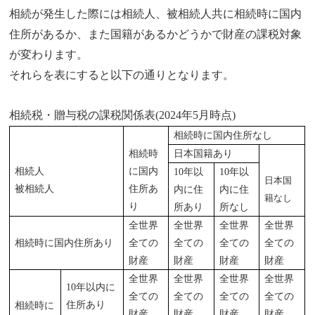
相続が発生した際には相続人、被相続人共に相続時に国内
住所があるか、また国籍があるかどうかで財産の課税対象
が変わります。
それらを表にすると以下の通りとなります。
相続税・贈与税の課税関係表(2024年5月時点)
相続時に国内住所なし
相続時
日本国籍あり
相続人
に国内
10年以
10年以
日本国
被相続人
住所あ
内に住
内に住
籍なし
り
所あり
所なし
全世界
全世界
全世界
全世界
相続時に国内住所あり
全ての
全ての
全ての
全ての
財産
財産
財産
財産
全世界
全世界
全世界
全世界
10年以内に
全ての
全ての
全ての
全ての
住所あり
相続時に
財産
財産
財産
財産