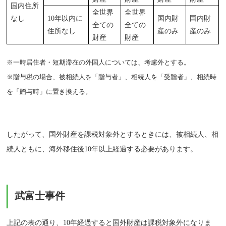
国内住所
全世界
全世界
なし
10年以内に
国内財
国内財
全ての
全ての
住所なし
産のみ
産のみ
財産
財産
※一時居住者・短期滞在の外国人については、考慮外とする。
※贈与税の場合、被相続人を「贈与者」、相続人を「受贈者」、相続時
を「贈与時」に置き換える。
したがって、国外財産を課税対象外とするときには、被相続人、相
続人ともに、海外移住後10年以上経過する必要があります。
武富士事件
上記の表の通り、10年経過すると国外財産は課税対象外になりま