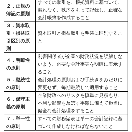
すべての取引を、根拠資料に基づいて、
２．正規の
漏れなく、秩序をもって記録し、正確な
簿記の原則
会計帳簿を作成すること
３．資本取
引・損益取
資本取引と損益取引を明確に区別するこ
引区別の原
と
則
利害関係者が企業の財務状況を誤解しな
４．明瞭性
いよう、必要な会計事実を明瞭に表示す
の原則
ること
５．継続性
会計処理の原則および手続きをみだりに
の原則
変更せず、毎期継続して適用すること
企業財政へのリスクを慎重に見積もり、
６．保守主
不利な影響を及ぼす事態に備えて適当に
義の原則
健全な会計処理をすること
７．単一性
すべての財務諸表は単一の会計記録に基
の原則
づいて作成しなければならないこと