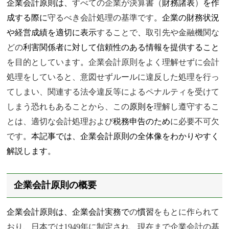
企業会計原則は、
すべての企業が決算書（
財務諸表
）
を作
成する際に
守るべき会計処理の基準です
。企業の財務状況
や経営成績を適切に表示
することで
、
取引先や金融機関な
どの
利害関係者に対して信頼性のある情報を提供すること
を目的としています
。
企業会計原則をよく理解せずに会計
処理をしていると、意図せずルールに違反した処理を行っ
てしまい、関連する法令違反等によるペナルティを受けて
しまう恐れもあることから、この
原則を
理解し遵守するこ
とは、適切な会計処理および
税務申告のため
に必要不可欠
です
。本記事では、企業会計原則の全体像をわかりやすく
解説します。
企業会計原則の概要
企業会計原則は、企業会計実務で
の
慣習
をもとに作られて
おり、日本では1949年に制定され、現在まで企業会計の基